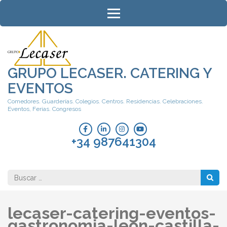
Saltar
al
contenido
(presiona
la
tecla
GRUPO LECASER. CATERING Y
Intro)
EVENTOS
Comedores. Guarderías. Colegios. Centros. Residencias. Celebraciones.
Eventos, Ferias. Congresos
+34 987641304
Buscar:
lecaser-catering-eventos-
gastronomia-leon-castilla-