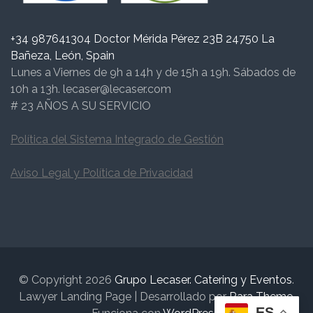
+34 987641304 Doctor Mérida Pérez 23B 24750 La
Bañeza, León, Spain
Lunes a Viernes de 9h a 14h y de 15h a 19h. Sábados de
10h a 13h. lecaser@lecaser.com
# 23 AÑOS A SU SERVICIO
Política del Sistema Integrado de Gestión
Aviso Legal y Política de Privacidad
© Copyright 2026
Grupo Lecaser. Catering y Eventos
.
Lawyer Landing Page | Desarrollado por
Rara Theme
.
ES