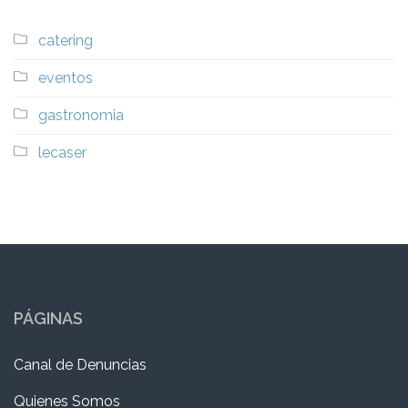
catering
eventos
gastronomia
lecaser
PÁGINAS
Canal de Denuncias
Quienes Somos