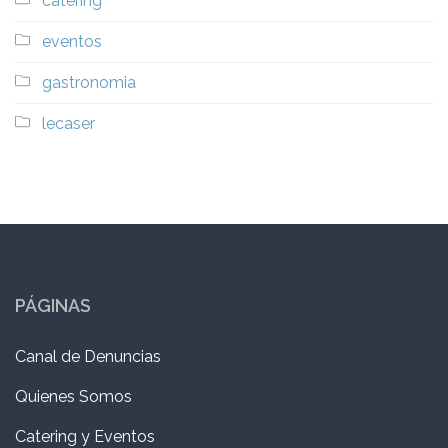
catering
eventos
gastronomia
lecaser
PÁGINAS
Canal de Denuncias
Quienes Somos
Catering y Eventos