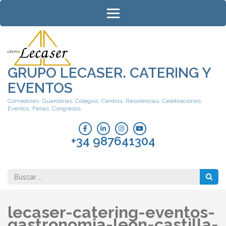
Saltar
al
contenido
(presiona
la
tecla
GRUPO LECASER. CATERING Y
Intro)
EVENTOS
Comedores. Guarderías. Colegios. Centros. Residencias. Celebraciones.
Eventos, Ferias. Congresos
+34 987641304
Buscar:
lecaser-catering-eventos-
gastronomia-leon-castilla-