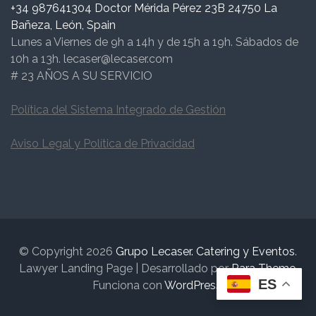
+34 987641304 Doctor Mérida Pérez 23B 24750 La
Bañeza, León, Spain
Lunes a Viernes de 9h a 14h y de 15h a 19h. Sábados de
10h a 13h. lecaser@lecaser.com
# 23 AÑOS A SU SERVICIO
Política del Sistema Integrado de Gestión
Aviso Legal y Política de Privacidad
© Copyright 2026
Grupo Lecaser. Catering y Eventos
.
Lawyer Landing Page | Desarrollado por
Rara Theme
.
ES
Funciona con
WordPress
.