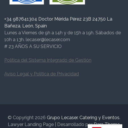
+34 987641304 Doctor Mérida Pérez 23B 24750 La
Bañeza, León, Spain
Lunes a Viernes de 9h a 14h y de 15h a 19h. Sábados de
10h a 13h. lecaser@lecaser.com
# 23 AÑOS A SU SERVICIO
Política del Sistema Integrado de Gestión
Aviso Legal y Política de Privacidad
© Copyright 2026
Grupo Lecaser. Catering y Eventos
.
Lawyer Landing Page | Desarrollado por
Rara Theme
.