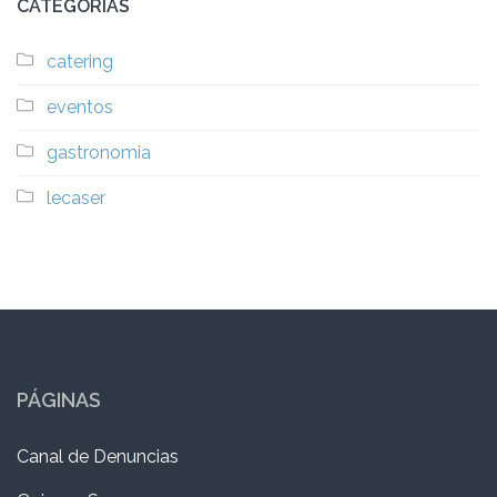
CATEGORÍAS
catering
eventos
gastronomia
lecaser
PÁGINAS
Canal de Denuncias