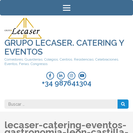
Saltar
al
contenido
(presiona
la
tecla
GRUPO LECASER. CATERING Y
Intro)
EVENTOS
Comedores. Guarderías. Colegios. Centros. Residencias. Celebraciones.
Eventos, Ferias. Congresos
+34 987641304
Buscar:
lecaser-catering-eventos-
gastronomia-leon-castilla-