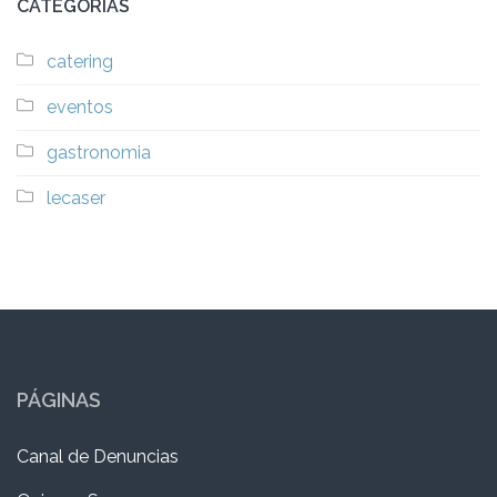
CATEGORÍAS
catering
eventos
gastronomia
lecaser
PÁGINAS
Canal de Denuncias