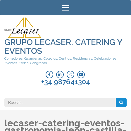
Saltar
al
contenido
(presiona
la
tecla
GRUPO LECASER. CATERING Y
Intro)
EVENTOS
Comedores. Guarderías. Colegios. Centros. Residencias. Celebraciones.
Eventos, Ferias. Congresos
+34 987641304
Buscar:
lecaser-catering-eventos-
gastronomia-leon-castilla-