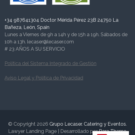
+34 987641304 Doctor Mérida Pérez 23B 24750 La
Bañeza, León, Spain
Lunes a Viernes de 9h a 14h y de 15h a 19h. Sábados de
10h a 13h. lecaser@lecaser.com
# 23 AÑOS A SU SERVICIO
Política del Sistema Integrado de Gestión
Aviso Legal y Política de Privacidad
© Copyright 2026
Grupo Lecaser. Catering y Eventos
.
Lawyer Landing Page | Desarrollado por
Rara Theme
.