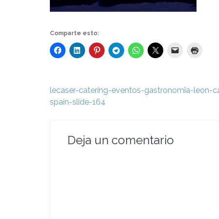
Comparte esto:
Navegación
lecaser-catering-eventos-gastronomia-leon-cas
de
spain-slide-164
entradas
Deja un comentario