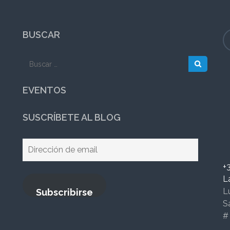
BUSCAR
Buscar:
EVENTOS
SUSCRÍBETE AL BLOG
Dirección
de
+
email
L
L
Subscribirse
S
#