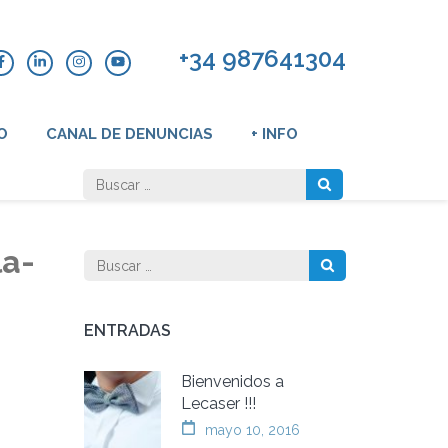
+34 987641304
O
CANAL DE DENUNCIAS
+ INFO
Buscar:
la-
Buscar:
ENTRADAS
Bienvenidos a
Lecaser !!!
mayo 10, 2016