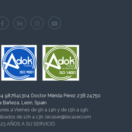
34 987641304 Doctor Mérida Pérez 23B 24750
a Bañeza, León, Spain
unes a Viernes de 9h a 14h y de 15h a 19h.
ábados de 10h a 13h. lecaser@lecaser.com
 23 AÑOS A SU SERVICIO