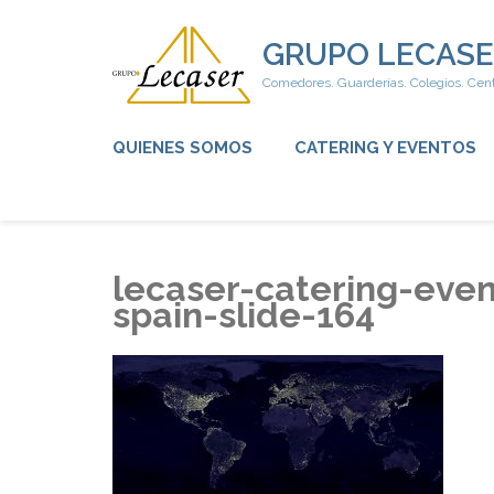
Saltar
al
GRUPO LECASE
contenido
Comedores. Guarderías. Colegios. Cent
(presiona
la
tecla
QUIENES SOMOS
CATERING Y EVENTOS
Intro)
lecaser-catering-even
spain-slide-164