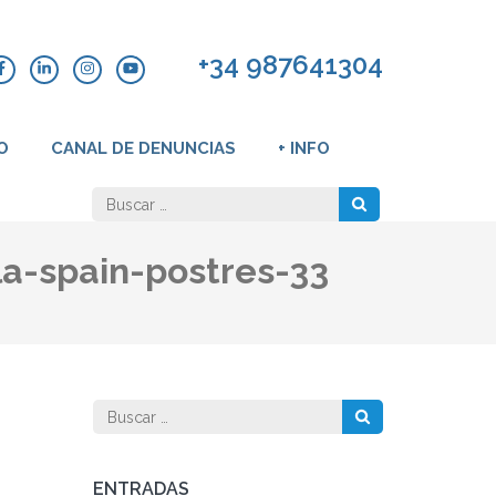
+34 987641304
O
CANAL DE DENUNCIAS
+ INFO
Buscar:
la-spain-postres-33
Buscar:
ENTRADAS