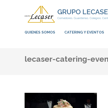
Saltar
al
GRUPO LECASE
contenido
Comedores. Guarderías. Colegios. Cent
(presiona
la
tecla
QUIENES SOMOS
CATERING Y EVENTOS
Intro)
lecaser-catering-even