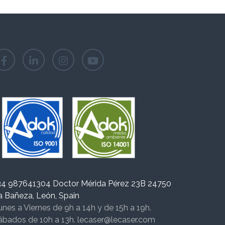
34 987641304 Doctor Mérida Pérez 23B 24750
a Bañeza, León, Spain
unes a Viernes de 9h a 14h y de 15h a 19h.
ábados de 10h a 13h. lecaser@lecaser.com