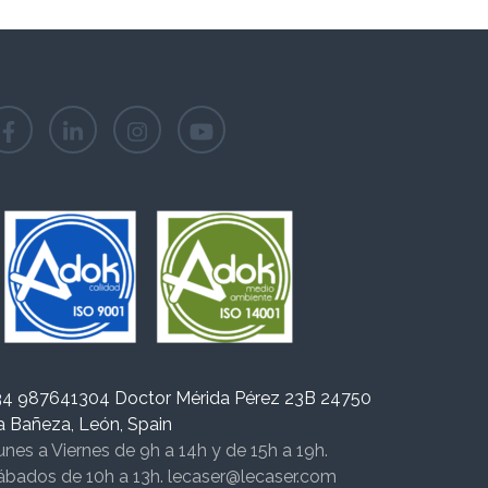
34 987641304 Doctor Mérida Pérez 23B 24750
a Bañeza, León, Spain
unes a Viernes de 9h a 14h y de 15h a 19h.
ábados de 10h a 13h. lecaser@lecaser.com