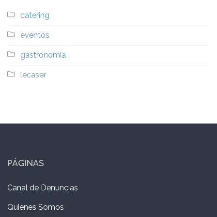
catering
eventos
gastronomia
lecaser
PÁGINAS
Canal de Denuncias
Quienes Somos