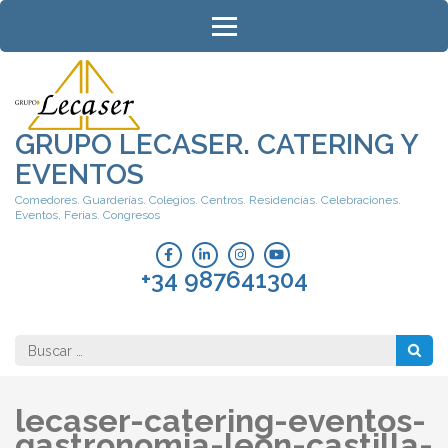
Saltar
al
contenido
(presiona
la
tecla
GRUPO LECASER. CATERING Y
Intro)
EVENTOS
Comedores. Guarderías. Colegios. Centros. Residencias. Celebraciones.
Eventos, Ferias. Congresos
+34 987641304
Buscar:
lecaser-catering-eventos-
gastronomia-leon-castilla-