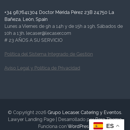
+34 987641304 Doctor Mérida Pérez 23B 24750 La
Bañeza, León, Spain
Lunes a Viernes de 9h a 14h y de 15h a 19h. Sábados de
10h a 13h. lecaser@lecaser.com
# 23 AÑOS A SU SERVICIO
Política del Sistema Integrado de Gestión
Aviso Legal y Política de Privacidad
© Copyright 2026
Grupo Lecaser. Catering y Eventos
.
Lawyer Landing Page | Desarrollado por
Rara Theme
.
ES
Funciona con
WordPress
.