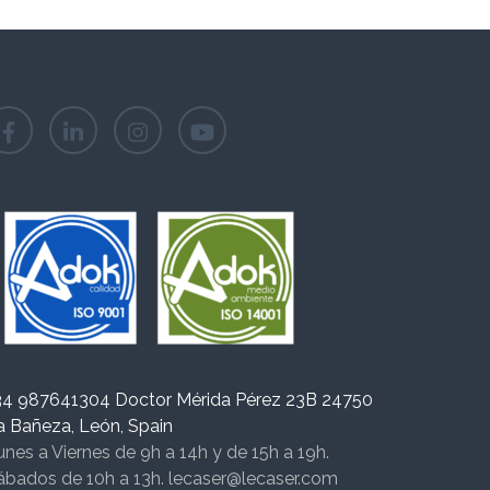
34 987641304 Doctor Mérida Pérez 23B 24750
a Bañeza, León, Spain
unes a Viernes de 9h a 14h y de 15h a 19h.
ábados de 10h a 13h. lecaser@lecaser.com