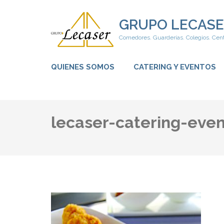
Saltar
al
GRUPO LECASE
contenido
Comedores. Guarderías. Colegios. Cent
(presiona
la
tecla
QUIENES SOMOS
CATERING Y EVENTOS
Intro)
lecaser-catering-even