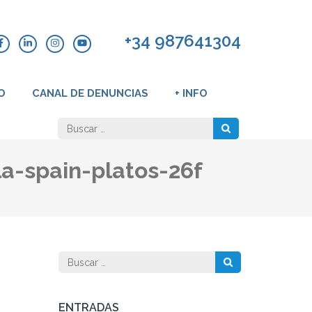
+34 987641304
O
CANAL DE DENUNCIAS
+ INFO
Buscar:
a-spain-platos-26f
Buscar:
ENTRADAS