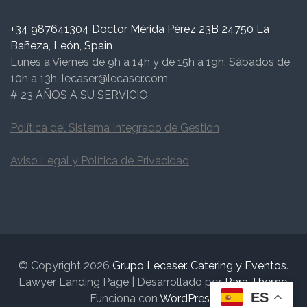
+34 987641304 Doctor Mérida Pérez 23B 24750 La
Bañeza, León, Spain
Lunes a Viernes de 9h a 14h y de 15h a 19h. Sábados de
10h a 13h. lecaser@lecaser.com
# 23 AÑOS A SU SERVICIO
Política del Sistema Integrado de Gestión
Aviso Legal y Política de Privacidad
© Copyright 2026
Grupo Lecaser. Catering y Eventos
.
Lawyer Landing Page | Desarrollado por
Rara Theme
.
ES
Funciona con
WordPress
.