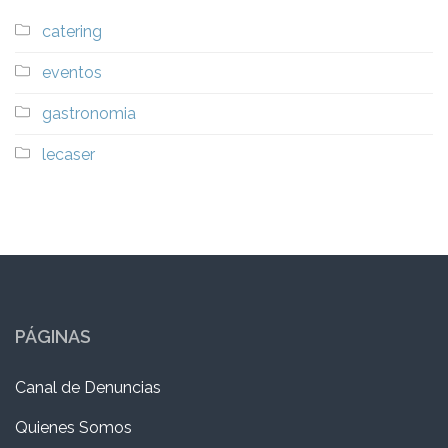
catering
eventos
gastronomia
lecaser
PÁGINAS
Canal de Denuncias
Quienes Somos