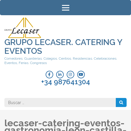
Saltar
al
contenido
(presiona
la
tecla
GRUPO LECASER. CATERING Y
Intro)
EVENTOS
Comedores. Guarderías. Colegios. Centros. Residencias. Celebraciones.
Eventos, Ferias. Congresos
+34 987641304
Buscar:
lecaser-catering-eventos-
gastronomia-leon-castilla-